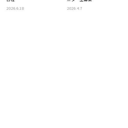
2026.6.18
2026.4.7
受講生の募集
受講生の募集
研究室からのお知らせ
研究室からのお知らせ
年末の大人向け特別文章講
10月出張作文講座＠
座、開催します
ETHICA
2025.11.20
2024.10.4
受講生の募集
受講生の募集
研究室からのお知らせ
2024年本科生募集
2024.1.20
２月出張作文講座＠